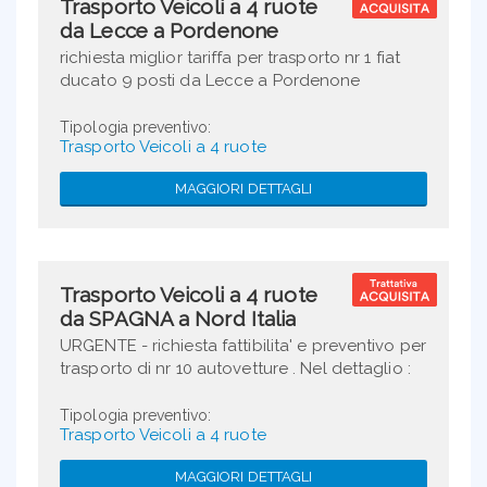
Trasporto Veicoli a 4 ruote
da Lecce a Pordenone
richiesta miglior tariffa per trasporto nr 1 fiat
ducato 9 posti da Lecce a Pordenone
Tipologia preventivo:
Trasporto Veicoli a 4 ruote
MAGGIORI DETTAGLI
Trasporto Veicoli a 4 ruote
da SPAGNA a Nord Italia
URGENTE - richiesta fattibilita' e preventivo per
trasporto di nr 10 autovetture . Nel dettaglio :
Nr 5 Autovettore 500 L da Barcellona (
Spagna) a Bernareggio (MB) e ...
Tipologia preventivo:
Trasporto Veicoli a 4 ruote
MAGGIORI DETTAGLI