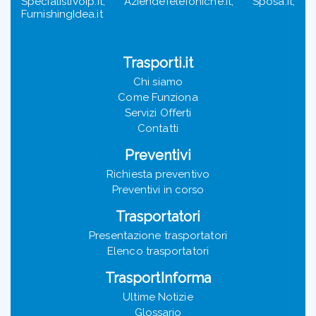
SpecialistiVoip.it, AziendeTelefoniche.it, Sposa.it,
FurnishingIdea.it
Trasporti.it
Chi siamo
Come Funziona
Servizi Offerti
Contatti
Preventivi
Richiesta preventivo
Preventivi in corso
Trasportatori
Presentazione trasportatori
Elenco trasportatori
TrasportInforma
Ultime Notizie
Glossario