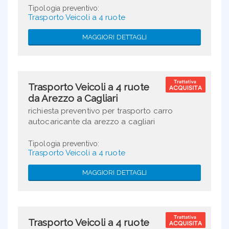
Tipologia preventivo:
Trasporto Veicoli a 4 ruote
MAGGIORI DETTAGLI
Trasporto Veicoli a 4 ruote
da Arezzo a Cagliari
richiesta preventivo per trasporto carro
autocaricante da arezzo a cagliari
Tipologia preventivo:
Trasporto Veicoli a 4 ruote
MAGGIORI DETTAGLI
Trasporto Veicoli a 4 ruote