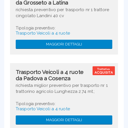
da Grosseto a Latina
richiesta preventivo per trasporto nr 1 trattore
cingolato Landini 40 cv
Tipologia preventivo:
Trasporto Veicoli a 4 ruote
MAGGIORI DETTAGLI
Trasporto Veicoli a 4 ruote
da Padova a Cosenza
richiesta miglior preventivo per trasporto nr 1
trattorino agricolo Lunghezza 2.74 mt.;
larghezza 1.13mt.; altezza 1,00 mt. circa ; peso
870 Kg
Tipologia preventivo:
Trasporto Veicoli a 4 ruote
MAGGIORI DETTAGLI